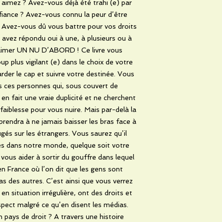
imez ? Avez-vous déjà été trahi (e) par
nfiance ? Avez-vous connu la peur d’être
? Avez-vous dû vous battre pour vos droits
 avez répondu oui à une, à plusieurs ou à
 aimer UN NU D’ABORD ! Ce livre vous
 plus vigilant (e) dans le choix de votre
arder le cap et suivre votre destinée. Vous
s ces personnes qui, sous couvert de
 en fait une vraie duplicité et ne cherchent
aiblesse pour vous nuire. Mais par-delà la
pprendra à ne jamais baisser les bras face à
ugés sur les étrangers. Vous saurez qu’il
es dans notre monde, quelque soit votre
vous aider à sortir du gouffre dans lequel
en France où l’on dit que les gens sont
pas des autres. C’est ainsi que vous verrez
n situation irrégulière, ont des droits et
pect malgré ce qu’en disent les médias.
 pays de droit ? A travers une histoire