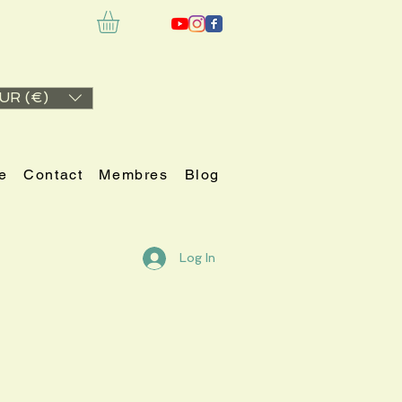
UR (€)
e
Contact
Membres
Blog
Log In