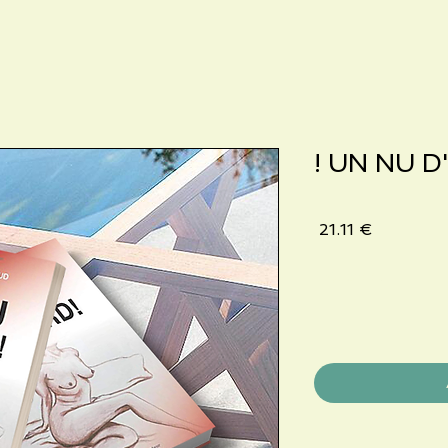
UN NU D'
Price
€ 21.11
*
Quantity